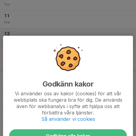
Tor
11
Fre
12
Lör
13
Sön
v.38
14
Godkänn kakor
Mån
Vi använder oss av kakor (cookies) för att vår
15
webbplats ska fungera bra för dig. De används
Tis
även för webbanalys i syfte att hjälpa oss att
förbättra våra tjänster.
16
Så använder vi cookies
Ons
17
Godkänn alla kakor