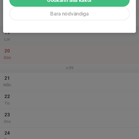
Tor
Bara nödvändiga
18
Fre
19
Lör
20
Sön
v.39
21
Mån
22
Tis
23
Ons
24