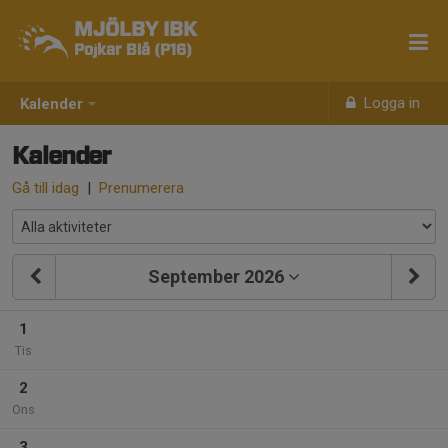
MJÖLBY IBK
Pojkar Blå (P16)
Logga in
Kalender
Kalender
Gå till idag
|
Prenumerera
September 2026
1
Tis
2
Ons
3