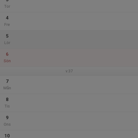
Tor
4
Fre
5
Lör
6
Sön
v.37
7
Mån
8
Tis
9
Ons
10