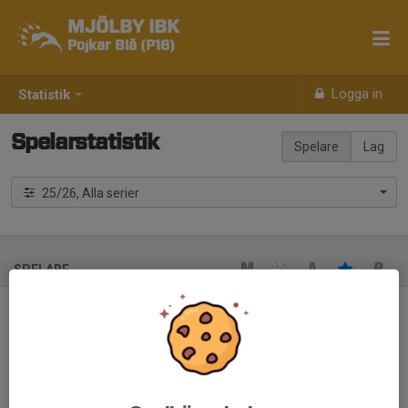
MJÖLBY IBK
Pojkar Blå (P16)
Logga in
Statistik
Spelarstatistik
Spelare
Lag
25/26, Alla serier
SPELARE
Ingen spelarstatistik inlagd