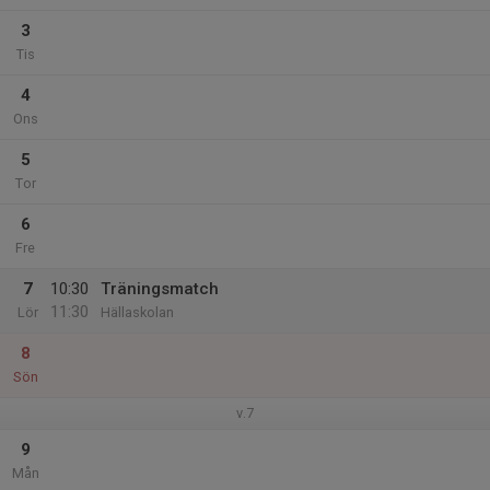
3
Tis
4
Ons
5
Tor
6
Fre
7
10:30
Träningsmatch
11:30
Lör
Hällaskolan
8
Sön
v.7
9
Mån