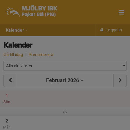
MJÖLBY IBK
Pojkar Blå (P16)
Logga in
Kalender
Kalender
Gå till idag
|
Prenumerera
Februari 2026
1
Sön
v.6
2
Mån