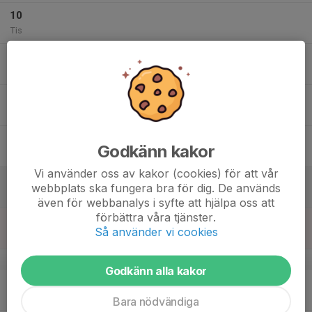
10
Tis
11
18:15
Träning
19:30
Ons
Lagmanshallen, Mjölby
12
Tor
13
Godkänn kakor
Fre
Vi använder oss av kakor (cookies) för att vår
14
webbplats ska fungera bra för dig. De används
Lör
även för webbanalys i syfte att hjälpa oss att
förbättra våra tjänster.
15
Så använder vi cookies
Sön
v.8
Godkänn alla kakor
16
Mån
Bara nödvändiga