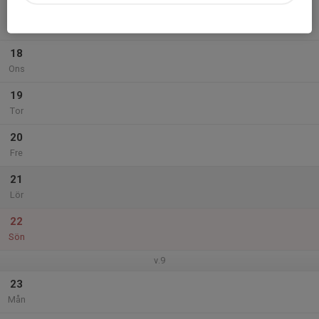
17
Tis
18
Ons
19
Tor
20
Fre
21
Lör
22
Sön
v.9
23
Mån