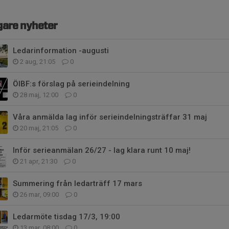
gare nyheter
Ledarinformation -augusti
2 aug, 21:05
0
ÖIBF:s förslag på serieindelning
28 maj, 12:00
0
Våra anmälda lag inför serieindelningsträffar 31 maj
20 maj, 21:05
0
Inför serieanmälan 26/27 - lag klara runt 10 maj!
21 apr, 21:30
0
Summering från ledarträff 17 mars
26 mar, 09:00
0
Ledarmöte tisdag 17/3, 19:00
13 mar, 08:00
0