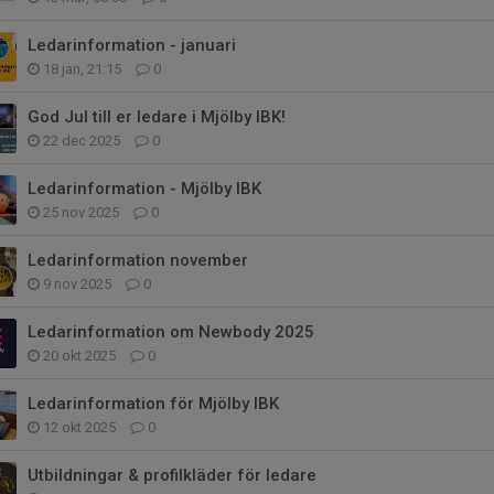
Ledarinformation - januari
18 jan, 21:15
0
God Jul till er ledare i Mjölby IBK!
22 dec 2025
0
Ledarinformation - Mjölby IBK
25 nov 2025
0
Ledarinformation november
9 nov 2025
0
Ledarinformation om Newbody 2025
20 okt 2025
0
Ledarinformation för Mjölby IBK
12 okt 2025
0
Utbildningar & profilkläder för ledare