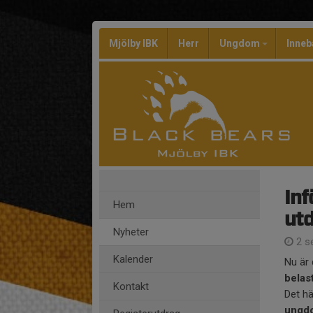
Mjölby IBK
Herr
Ungdom
Inneb
Inf
Hem
utd
Nyheter
2 s
Kalender
Nu är 
belas
Kontakt
Det hä
ungdo