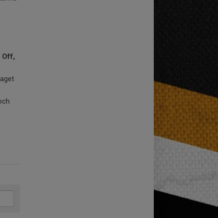
 Off,
raget
 och