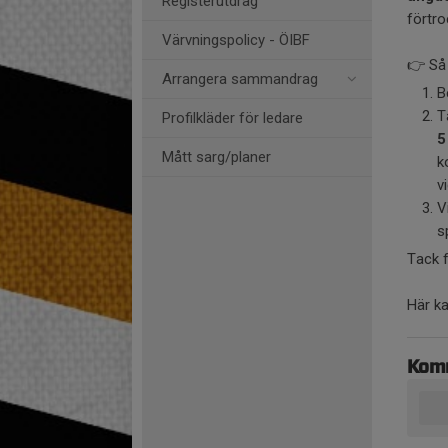
Registerutdrag
förtro
Värvningspolicy - ÖIBF
👉 Så 
Arrangera sammandrag
B
T
Profilkläder för ledare
5
Mått sarg/planer
k
v
V
s
Tack f
Här ka
Kom