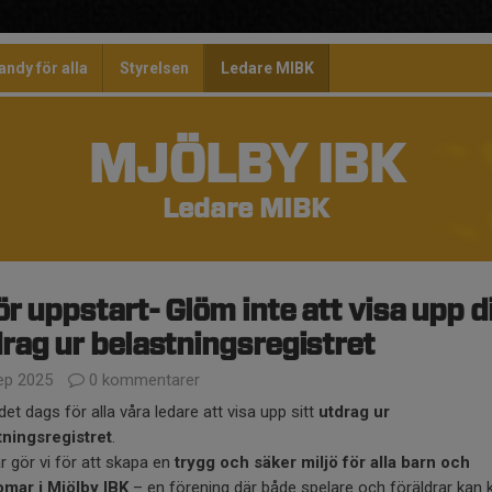
andy för alla
Styrelsen
Ledare MIBK
MJÖLBY IBK
Ledare MIBK
ör uppstart- Glöm inte att visa upp d
rag ur belastningsregistret
ep 2025
0 kommentarer
det dags för alla våra ledare att visa upp sitt
utdrag ur
tningsregistret
.
r gör vi för att skapa en
trygg och säker miljö för alla barn och
mar i Mjölby IBK
– en förening där både spelare och föräldrar kan