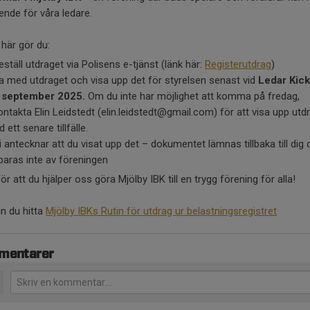
ende för våra ledare.
här gör du:
eställ utdraget via Polisens e-tjänst (länk här:
Registerutdrag
)
a med utdraget och visa upp det för styrelsen senast vid
Ledar Kick
 september 2025.
Om du inte har möjlighet att komma på fredag,
ontakta Elin Leidstedt (elin.leidstedt@gmail.com) för att visa upp utd
id ett senare tillfälle.
i antecknar att du visat upp det – dokumentet lämnas tillbaka till dig
paras inte av föreningen
ör att du hjälper oss göra Mjölby IBK till en trygg förening för alla!
n du hitta
Mjölby IBKs Rutin för utdrag ur belastningsregistret
mentarer