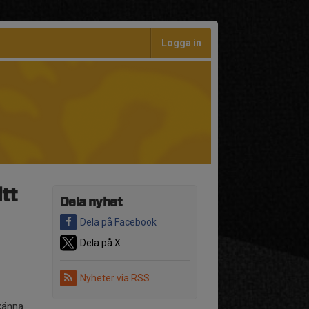
Logga in
itt
Dela nyhet
Dela på Facebook
Dela på X
Nyheter via RSS
 känna