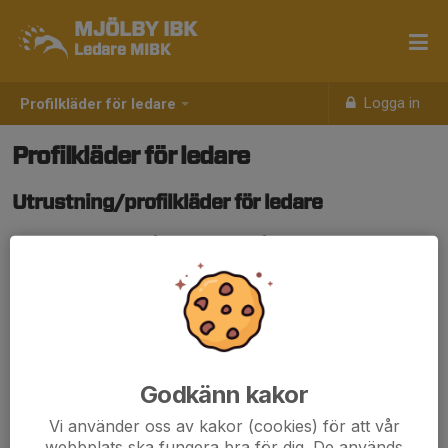
MJÖLBY IBK
Ledare MIBK
Logga in
Profilkläder för ledare
Profilkläder för ledare
Utrustning/profilkläder för ledare
Ledare har varje år möjlighet att få en pikétröja, väska eller
ryggsäck. Detta beställs på Intersport i Mjölby, märks upp
med Mjölby IBK vid kassan (finns lista i pärm).
Andra året som ledare (och därefter var tredje år) kan
ledare hämta ut en föreningsoverall utan kostnad.
Annat material som behövs för träning och match hanteras
av
Kristofer Karlsson
.
Godkänn kakor
Vi använder oss av kakor (cookies) för att vår
webbplats ska fungera bra för dig. De används