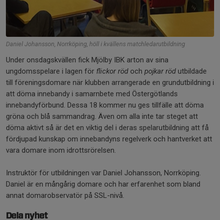
Daniel Johansson, Norrköping, höll i kvällens matchledarutbildning
Under onsdagskvällen fick Mjölby IBK arton av sina
ungdomsspelare i lagen för
flickor röd
och
pojkar röd
utbildade
till föreningsdomare när klubben arrangerade en grundutbildning i
att döma innebandy i samarnbete med Östergötlands
innebandyförbund. Dessa 18 kommer nu ges tillfälle att döma
gröna och blå sammandrag. Även om alla inte tar steget att
döma aktivt så är det en viktig del i deras spelarutbildning att få
fördjupad kunskap om innebandyns regelverk och hantverket att
vara domare inom idrottsrörelsen.
Instruktör för utbildningen var Daniel Johansson, Norrköping.
Daniel är en mångårig domare och har erfarenhet som bland
annat domarobservatör på SSL-nivå.
Dela nyhet