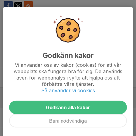
Kommentarer
Godkänn kakor
Tidigare nyheter
Vi använder oss av kakor (cookies) för att vår
webbplats ska fungera bra för dig. De används
Många domaruppdrag i MIBK 26/27
även för webbanalys i syfte att hjälpa oss att
2 aug, 16:22
0
förbättra våra tjänster.
Så använder vi cookies
18 nya domare utbildade
22 okt 2025
0
Godkänn alla kakor
Föreningsdomarutbildning 22 oktober
Bara nödvändiga
16 okt 2025
0
Domararvoden 25/26