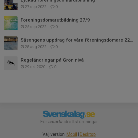
27 sep 2022
0
Föreningsdomarutbildning 27/9
25 sep 2022
0
Säsongens uppdrag för våra föreningsdomare 22/23
28 aug 2022
0
Regeländringar på Grön nivå
29 okt 2020
0
För
smarta
idrottsföreningar
Välj version:
Mobil
|
Desktop