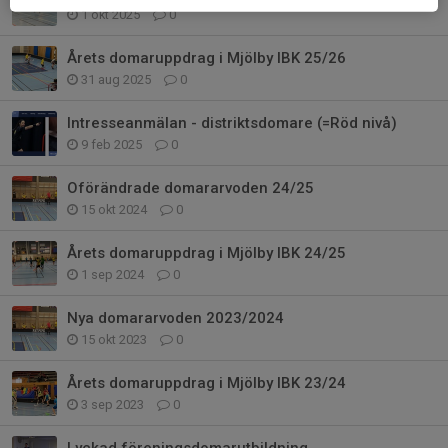
1 okt 2025
0
Årets domaruppdrag i Mjölby IBK 25/26
31 aug 2025
0
Intresseanmälan - distriktsdomare (=Röd nivå)
9 feb 2025
0
Oförändrade domararvoden 24/25
15 okt 2024
0
Årets domaruppdrag i Mjölby IBK 24/25
1 sep 2024
0
Nya domararvoden 2023/2024
15 okt 2023
0
Årets domaruppdrag i Mjölby IBK 23/24
3 sep 2023
0
Lyckad föreningsdomarutbildning