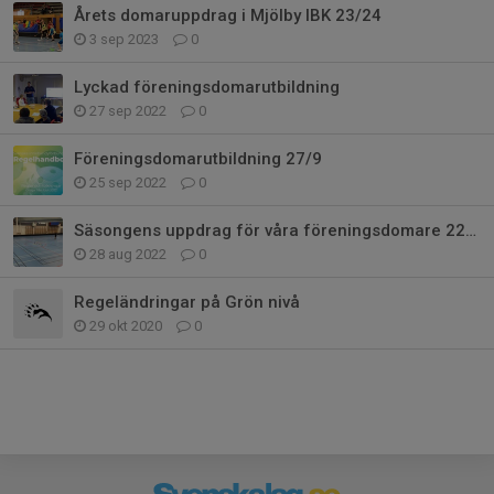
Årets domaruppdrag i Mjölby IBK 23/24
3 sep 2023
0
Lyckad föreningsdomarutbildning
27 sep 2022
0
Föreningsdomarutbildning 27/9
25 sep 2022
0
Säsongens uppdrag för våra föreningsdomare 22/23
28 aug 2022
0
Regeländringar på Grön nivå
29 okt 2020
0