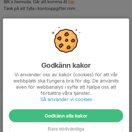
IBK:s hemsida. Går att komma åt
här
Tänk på att fylla i kontouppgifter mm.
Dela nyhet
Kommentarer
Godkänn kakor
Vi använder oss av kakor (cookies) för att vår
webbplats ska fungera bra för dig. De används
Tidigare nyheter
även för webbanalys i syfte att hjälpa oss att
förbättra våra tjänster.
Många domaruppdrag i MIBK 26/27
Så använder vi cookies
2 aug, 16:22
0
18 nya domare utbildade
Godkänn alla kakor
22 okt 2025
0
Bara nödvändiga