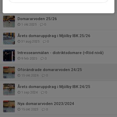
Föreningsdomarutbildning 22 oktober
16 okt 2025
0
Domararvoden 25/26
1 okt 2025
0
Årets domaruppdrag i Mjölby IBK 25/26
31 aug 2025
0
Intresseanmälan - distriktsdomare (=Röd nivå)
9 feb 2025
0
Oförändrade domararvoden 24/25
15 okt 2024
0
Årets domaruppdrag i Mjölby IBK 24/25
1 sep 2024
0
Nya domararvoden 2023/2024
15 okt 2023
0