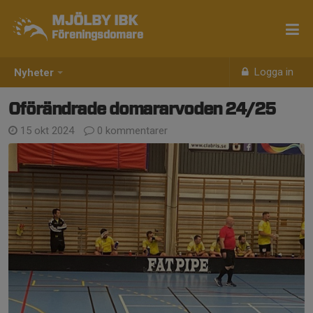
MJÖLBY IBK
Föreningsdomare
Logga in
Nyheter
Oförändrade domararvoden 24/25
15 okt 2024
0 kommentarer