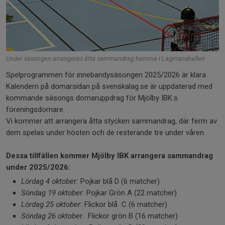
Under säsongen arrangeras åtta sammandrag hemma i Lagmanshallen
Spelprogrammen för innebandysäsongen 2025/2026 är klara.
Kalendern på domarsidan på svenskalag.se är uppdaterad med
kommande säsongs domaruppdrag för Mjölby IBK:s
föreningsdomare.
Vi kommer att arrangera åtta stycken sammandrag, där ferm av
dem spelas under hösten och de resterande tre under våren.
Dessa tillfällen kommer Mjölby IBK arrangera sammandrag
under 2025/2026:
Lördag 4 oktober:
Pojkar blå D (6 matcher)
Söndag 19 oktober:
Pojkar Grön A (22 matcher)
Lördag 25 oktober:
Flickor blå C (6 matcher)
Söndag 26 oktobe
r: Flickor grön B (16 matcher)