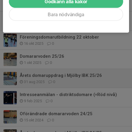
Godkänn alla kakor
2 aug, 16:22
0
Bara nödvändiga
18 nya domare utbildade
22 okt 2025
0
Föreningsdomarutbildning 22 oktober
16 okt 2025
0
Domararvoden 25/26
1 okt 2025
0
Årets domaruppdrag i Mjölby IBK 25/26
31 aug 2025
0
Intresseanmälan - distriktsdomare (=Röd nivå)
9 feb 2025
0
Oförändrade domararvoden 24/25
15 okt 2024
0