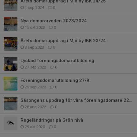
Årets domaruppdrag i Mjölby IBK 24/25
1 sep 2024
0
Nya domararvoden 2023/2024
15 okt 2023
0
Årets domaruppdrag i Mjölby IBK 23/24
3 sep 2023
0
Lyckad föreningsdomarutbildning
27 sep 2022
0
Föreningsdomarutbildning 27/9
25 sep 2022
0
Säsongens uppdrag för våra föreningsdomare 22/23
28 aug 2022
0
Regeländringar på Grön nivå
29 okt 2020
0