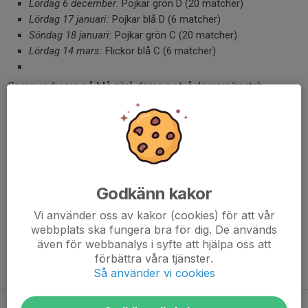
Lördag 6 december:
Pojkar grön D (20 matcher)
Lördag 17 januari:
Pojkar blå D (6 matcher)
Söndag 18 januari:
Pojkar grön C (20 matcher)
Lördag 14 mars:
Flickor blå C (6 matcher)
Sammandragen på
blå nivå
döms av två domare/match.
På
grön nivå
döms varje match av en ensam domare.
Dela nyhet
Godkänn kakor
Kommentarer
Vi använder oss av kakor (cookies) för att vår
webbplats ska fungera bra för dig. De används
även för webbanalys i syfte att hjälpa oss att
förbättra våra tjänster.
Tidigare nyheter
Så använder vi cookies
Många domaruppdrag i MIBK 26/27