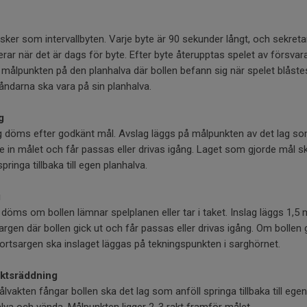
sker som intervallbyten. Varje byte är 90 sekunder långt, och sekreta
erar när det är dags för byte. Efter byte återupptas spelet av försva
 målpunkten på den planhalva där bollen befann sig när spelet blåste
ndarna ska vara på sin planhalva.
g
g döms efter godkänt mål. Avslag läggs på målpunkten av det lag s
e in målet och får passas eller drivas igång. Laget som gjorde mål s
springa tillbaka till egen planhalva.
g
 döms om bollen lämnar spelplanen eller tar i taket. Inslag läggs 1,5 
argen där bollen gick ut och får passas eller drivas igång. Om bollen 
ortsargen ska inslaget läggas på tekningspunkten i sarghörnet.
ktsräddning
vakten fångar bollen ska det lag som anföll springa tillbaka till egen