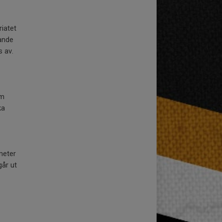
riatet
rande
s av.
om
ka
meter
går ut