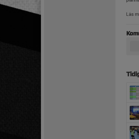
planha
Läs m
Kom
Tidi