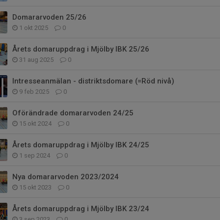
Domararvoden 25/26
1 okt 2025
0
Årets domaruppdrag i Mjölby IBK 25/26
31 aug 2025
0
Intresseanmälan - distriktsdomare (=Röd nivå)
9 feb 2025
0
Oförändrade domararvoden 24/25
15 okt 2024
0
Årets domaruppdrag i Mjölby IBK 24/25
1 sep 2024
0
Nya domararvoden 2023/2024
15 okt 2023
0
Årets domaruppdrag i Mjölby IBK 23/24
3 sep 2023
0