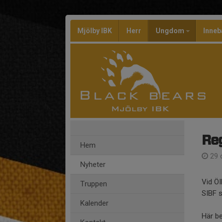
Mjölby IBK
Herr
Ungdom
Inneb
Reg
Hem
29 
Nyheter
Vid ÖI
Truppen
SIBF s
Kalender
Här be