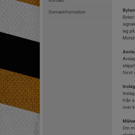
Kontakt
Byten
Domarinformation
Byten 
signal
lag på
Motstå
Avsla
Avsla
släppt
först 
Insla
Inslag
från s
över k
Målva
Om mål