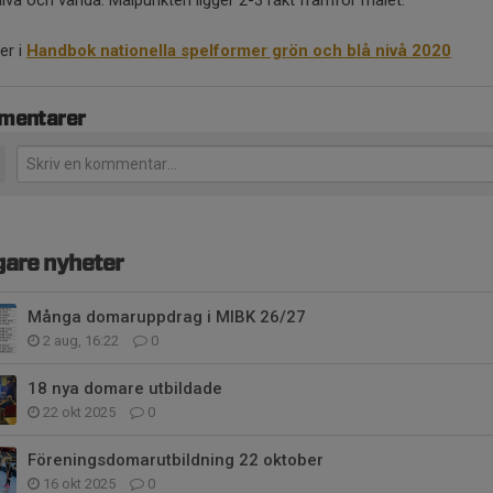
lva och vända. Målpunkten ligger 2-3 rakt framför målet.
er i
Handbok nationella spelformer grön och blå nivå 2020
mentarer
gare nyheter
Många domaruppdrag i MIBK 26/27
2 aug, 16:22
0
18 nya domare utbildade
22 okt 2025
0
Föreningsdomarutbildning 22 oktober
16 okt 2025
0