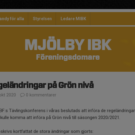
andy för alla
Styrelsen
Ledare MIBK
MJÖLBY IBK
Föreningsdomare
eländringar på Grön nivå
okt 2020
0 kommentarer
BF:s Tävlingskonferens i våras beslutads att införa de regeländring
kulle komma att införa på Grön nivå till säsongen 2020/2021.
skrivs kortfattat de stora ändringar som gjorts: