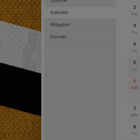
Statistik
2
Kalender
Ons
Bildgalleri
3
Tor
Kontakt
4
Fre
5
Lör
6
Sön
7
Mån
8
Tis