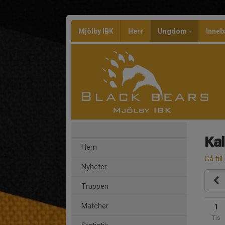
Mjölby IBK
Herr
Ungdom
Inneb
Ka
Hem
Gå till
Nyheter
Truppen
Matcher
1
Tis