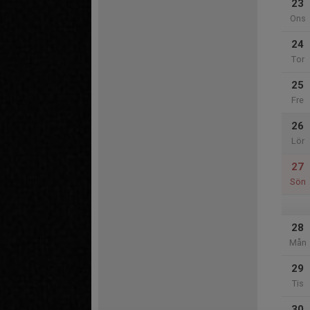
23
Ons
24
Tor
25
Fre
26
Lör
27
Sön
28
Mån
29
Tis
30