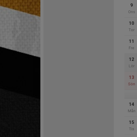
9
Ons
10
Tor
11
Fre
12
Lör
13
Sön
14
Mån
15
Tis