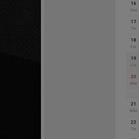
16
Ons
17
Tor
18
Fre
19
Lör
20
Sön
21
Mån
22
Tis