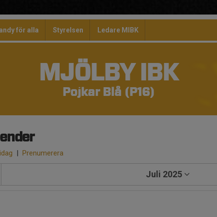
andy för alla
Styrelsen
Ledare MIBK
MJÖLBY IBK
Pojkar Blå (P16)
lender
 idag
|
Prenumerera
Juli 2025