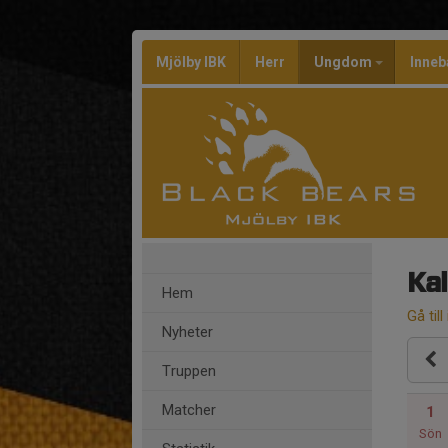
Mjölby IBK
Herr
Ungdom
Inneb
Ka
Hem
Gå till
Nyheter
Truppen
Matcher
1
Sön