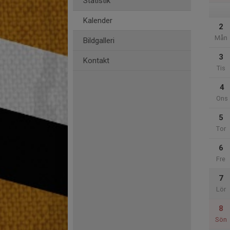
Statistik
Kalender
2
Mån
Bildgalleri
3
Kontakt
Tis
4
Ons
5
Tor
6
Fre
7
Lör
8
Sön