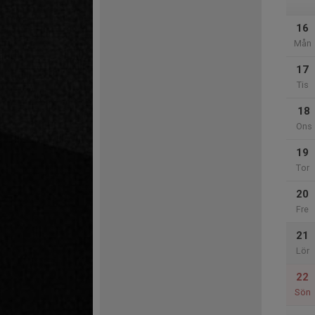
16
Mån
17
Tis
18
Ons
19
Tor
20
Fre
21
Lör
22
Sön