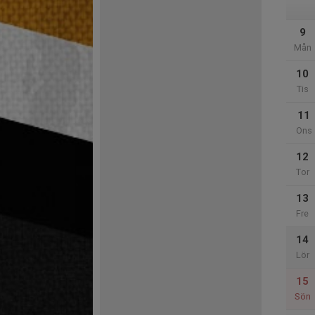
9
Mån
10
Tis
11
Ons
12
Tor
13
Fre
14
Lör
15
Sön