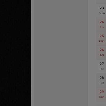
23
Mån
24
Tis
25
Ons
26
Tor
27
Fre
28
Lör
29
Sön