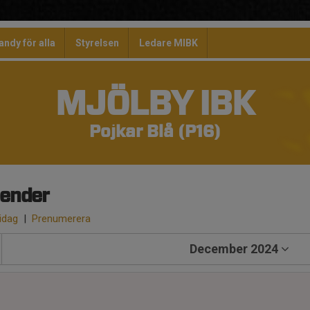
andy för alla
Styrelsen
Ledare MIBK
MJÖLBY IBK
Pojkar Blå (P16)
lender
 idag
|
Prenumerera
December 2024