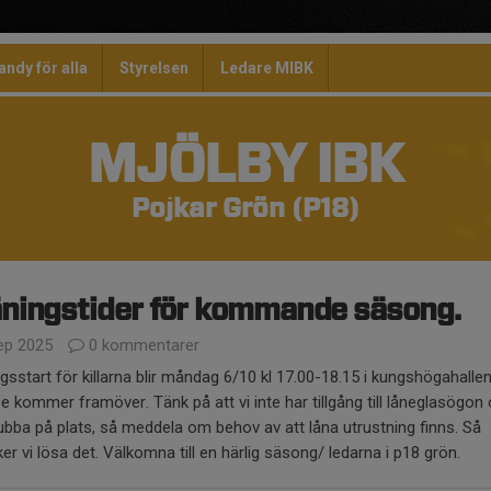
andy för alla
Styrelsen
Ledare MIBK
MJÖLBY IBK
Pojkar Grön (P18)
ningstider för kommande säsong.
ep 2025
0 kommentarer
gsstart för killarna blir måndag 6/10 kl 17.00-18.15 i kungshögahallen
se kommer framöver. Tänk på att vi inte har tillgång till låneglasögon
ubba på plats, så meddela om behov av att låna utrustning finns. Så
er vi lösa det. Välkomna till en härlig säsong/ ledarna i p18 grön.