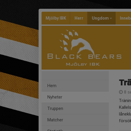
Mjölby IBK
Herr
Ungdom
Inneb
Trä
Hem
8 s
Nyheter
Tränin
Kallel
Truppen
lånekl
Matcher
försök