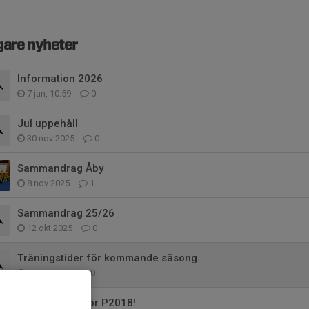
gare nyheter
Information 2026
7 jan, 10:59
0
Jul uppehåll
30 nov 2025
0
Sammandrag Åby
8 nov 2025
1
Sammandrag 25/26
12 okt 2025
0
Träningstider för kommande säsong.
8 sep 2025
0
Vi startar lag för P2018!