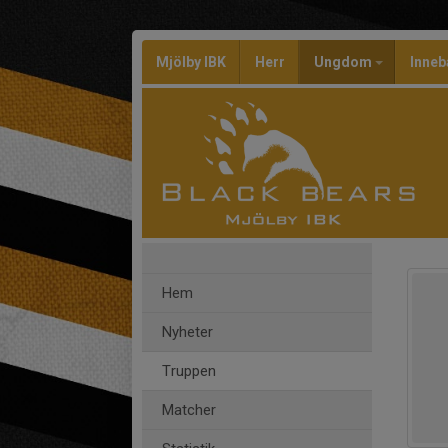
Mjölby IBK
Herr
Ungdom
Inneb
Hem
Nyheter
Truppen
Matcher