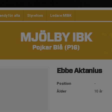
andy för alla
Styrelsen
Ledare MIBK
MJÖLBY IBK
Pojkar Blå (P16)
Ebbe Aktanius
Position
-
Ålder
10 år