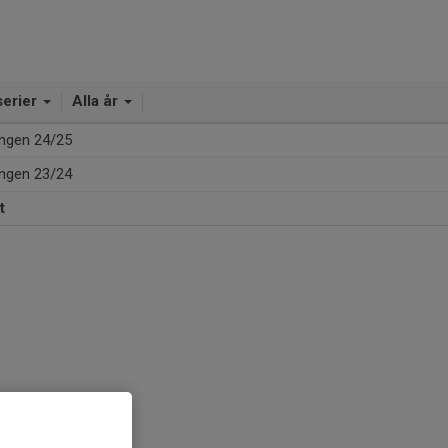
serier
Alla år
ngen 24/25
ngen 23/24
t