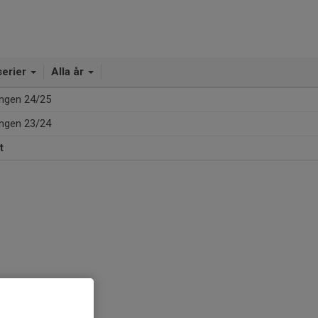
serier
Alla år
ngen 24/25
ngen 23/24
t