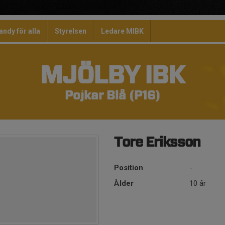
andy för alla
Styrelsen
Ledare MIBK
MJÖLBY IBK
Pojkar Blå (P16)
Tore Eriksson
Position
-
Ålder
10 år