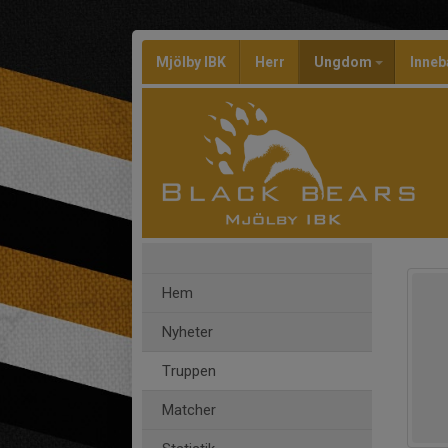
Mjölby IBK
Herr
Ungdom
Inneb
Hem
Nyheter
Truppen
Matcher