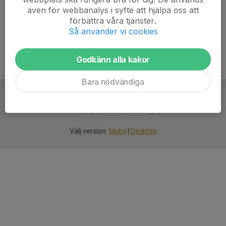
även för webbanalys i syfte att hjälpa oss att
Ålder
9 år
förbättra våra tjänster.
Så använder vi cookies
Godkänn alla kakor
Bara nödvändiga
För
smarta
idrottsföreningar
Välj version:
Mobil
|
Desktop