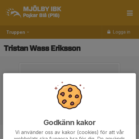
MJÖLBY IBK
Pojkar Blå (P16)
Logga in
Truppen
Tristan Wass Eriksson
Godkänn kakor
Vi använder oss av kakor (cookies) för att vår
Position
-
webbplats ska fungera bra för dig. De används