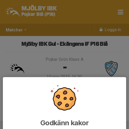
MJÖLBY IBK
Pojkar Blå (P16)
Logga in
Matcher
Mjölby IBK Gul - Ekängens IF P16 Blå
Pojkar Grön Klass A
-
15 nov 2025, 16:30,
Wahlbeckshallen A
Samling 15:30
Godkänn kakor