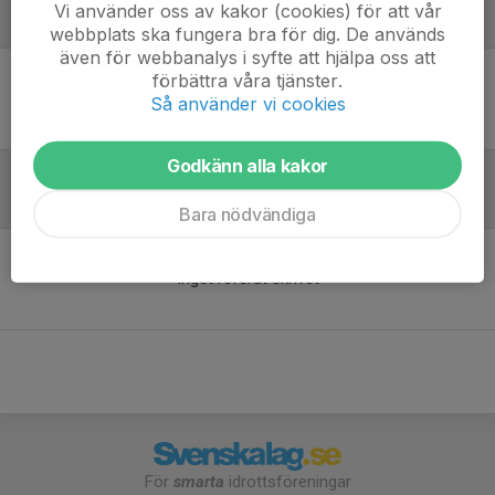
Vi använder oss av kakor (cookies) för att vår
Laguppställning
webbplats ska fungera bra för dig. De används
även för webbanalys i syfte att hjälpa oss att
förbättra våra tjänster.
Ingen uppställning ifylld
Så använder vi cookies
Godkänn alla kakor
Referat
Bara nödvändiga
Inget referat skrivet
För
smarta
idrottsföreningar