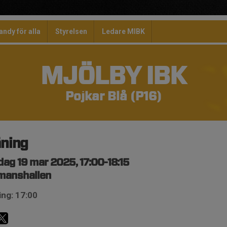
andy för alla
Styrelsen
Ledare MIBK
MJÖLBY IBK
Pojkar Blå (P16)
äning
ag 19 mar 2025, 17:00-18:15
manshallen
ing: 17:00