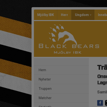
Mjölby IBK
Herr
Ungdom
Inneb
Tr
Hem
Onsd
Nyheter
Lag
Truppen
Saml
Matcher