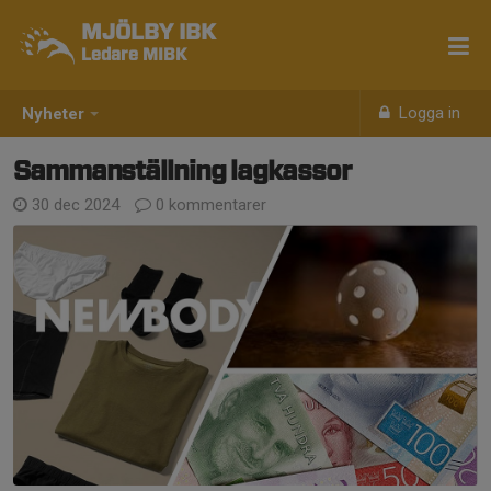
MJÖLBY IBK
Ledare MIBK
Logga in
Nyheter
Sammanställning lagkassor
30 dec 2024
0 kommentarer