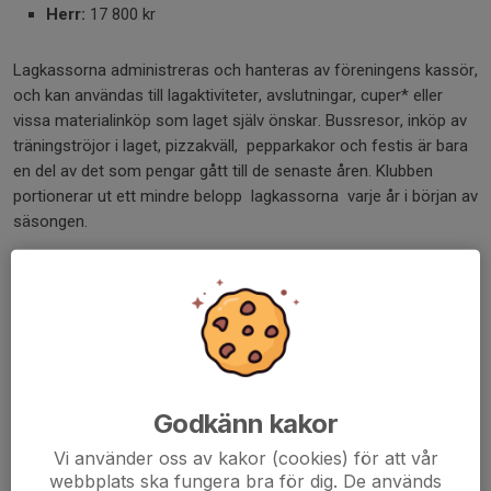
Herr:
17 800 kr
Lagkassorna administreras och hanteras av föreningens kassör,
och kan användas till lagaktiviteter, avslutningar, cuper* eller
vissa materialinköp som laget själv önskar. Bussresor, inköp av
träningströjor i laget, pizzakväll, pepparkakor och festis är bara
en del av det som pengar gått till de senaste åren. Klubben
portionerar ut ett mindre belopp lagkassorna varje år i början av
säsongen.
*klubben står för anmälningsavgifter m.m - är ni sugna på cup,
prata med oss i styrelsen om tips och råd, och även ekonomiska
möjligheter.
Dela nyhet
Godkänn kakor
Vi använder oss av kakor (cookies) för att vår
Kommentarer
webbplats ska fungera bra för dig. De används