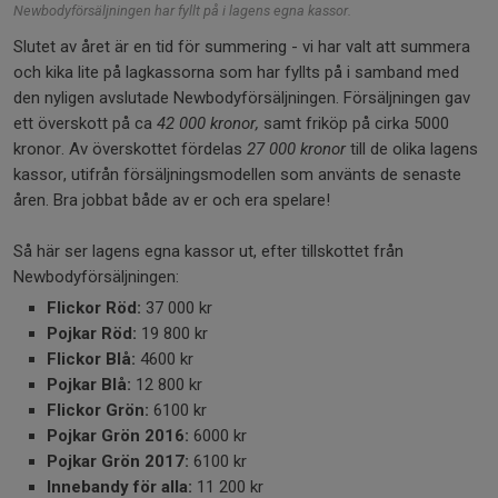
Newbodyförsäljningen har fyllt på i lagens egna kassor.
Slutet av året är en tid för summering - vi har valt att summera
och kika lite på lagkassorna som har fyllts på i samband med
den nyligen avslutade Newbodyförsäljningen. Försäljningen gav
ett överskott på ca
42 000 kronor,
samt friköp på cirka 5000
kronor. Av överskottet fördelas
27 000 kronor
till de olika lagens
kassor, utifrån försäljningsmodellen som använts de senaste
åren. Bra jobbat både av er och era spelare!
Så här ser lagens egna kassor ut, efter tillskottet från
Newbodyförsäljningen:
Flickor Röd:
37 000 kr
Pojkar Röd:
19 800 kr
Flickor Blå:
4600 kr
Pojkar Blå:
12 800 kr
Flickor Grön:
6100 kr
Pojkar Grön 2016:
6000 kr
Pojkar Grön 2017:
6100 kr
Innebandy för alla:
11 200 kr