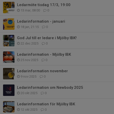
Ledarmöte tisdag 17/3, 19:00
13 mar, 08:00
0
Ledarinformation - januari
18 jan, 21:15
0
God Jul till er ledare i Mjölby IBK!
22 dec 2025
0
Ledarinformation - Mjölby IBK
25 nov 2025
0
Ledarinformation november
9 nov 2025
0
Ledarinformation om Newbody 2025
20 okt 2025
0
Ledarinformation för Mjölby IBK
12 okt 2025
0