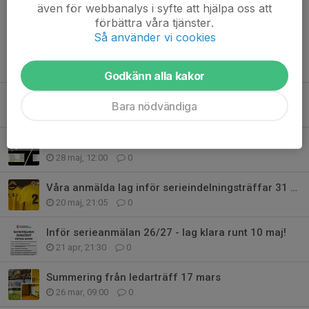
även för webbanalys i syfte att hjälpa oss att
förbättra våra tjänster.
Så använder vi cookies
Tidigare nyheter
Godkänn alla kakor
Ledarinformation -augusti
Bara nödvändiga
2 aug, 21:05
0
ÖIBF:s förslag på serieindelning
28 maj, 12:00
0
Våra anmälda lag inför serieindelningsträffar 31 maj
20 maj, 21:05
0
Inför serieanmälan 26/27 - lag klara runt 10 maj!
21 apr, 21:30
0
Summering från ledarträff 17 mars
26 mar, 09:00
0