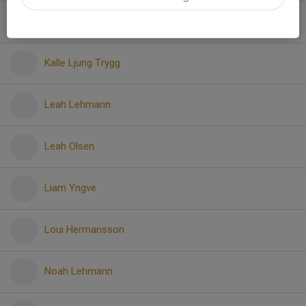
Harry Hjortzberg
Kalle Ljung Trygg
Leah Lehmann
Leah Olsen
Liam Yngve
Loui Hermansson
Noah Lehmann