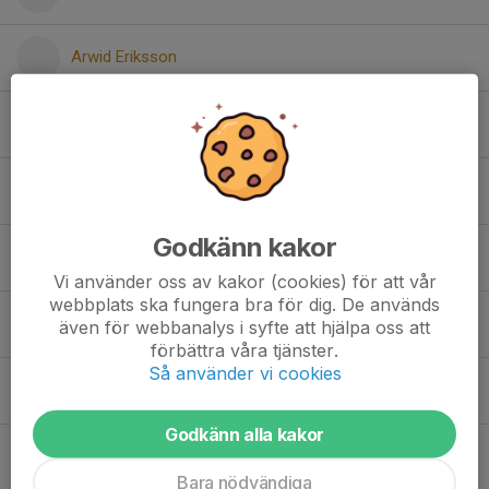
Arwid Eriksson
Bodil Lundquist
Charlie Birkhammar
Godkänn kakor
Collin Holmberg
Vi använder oss av kakor (cookies) för att vår
webbplats ska fungera bra för dig. De används
Emilio Dahlquist
även för webbanalys i syfte att hjälpa oss att
förbättra våra tjänster.
Så använder vi cookies
Folke Irebrink
Godkänn alla kakor
Gusten Sunnerfjord
Bara nödvändiga