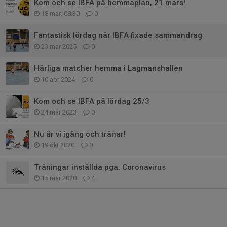
Kom och se IBFA på hemmaplan, 21 mars!
18 mar, 08:30
0
Fantastisk lördag när IBFA fixade sammandrag
23 mar 2025
0
Härliga matcher hemma i Lagmanshallen
10 apr 2024
0
Kom och se IBFA på lördag 25/3
24 mar 2023
0
Nu är vi igång och tränar!
19 okt 2020
0
Träningar inställda pga. Coronavirus
15 mar 2020
4