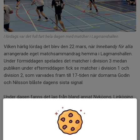
I lördags var det full fart hela dagen med matcher i Lagmanshallen
Vilken härlig lördag det blev den 22 mars, när
Innebandy för alla
arrangerade eget matchsammandrag hemma i Lagmanshallen.
Under förmiddagen spelades det matcher i division 3 medan
publiken under eftermiddagen fick se matcher i division 1 och
division 2, som varvades fram till 17-tiden när domarna Godin
och Nilsson blåste dagens sista signal.
Under dagen fanns det lag från bland annat Nyköpng, Linköping
Legends, Strömmen och Solfjäderstaden på plats och läktaren
var välbesökt.
En dag som alla inblandade verkade nöjda med, såväl kring
matchspel som arrangemang.