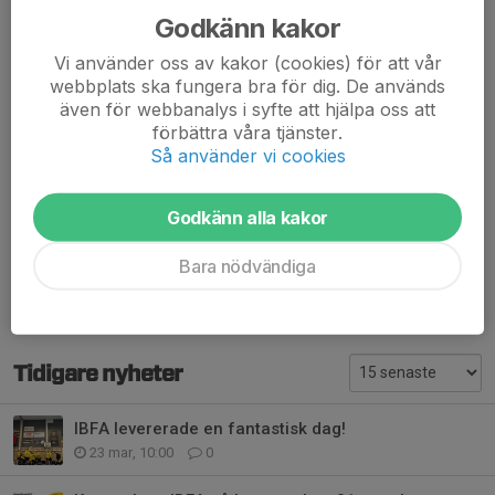
Godkänn kakor
Ett extra tack till Torbjörn Andersson och Eric Sundström som
såg till att sekretariatet var bemannat på ett klanderfritt sätt.
Vi använder oss av kakor (cookies) för att vår
webbplats ska fungera bra för dig. De används
Redan nu kan man boka in 21 mars, 2026, då det är dags igen!
även för webbanalys i syfte att hjälpa oss att
förbättra våra tjänster.
Dela nyhet
Så använder vi cookies
Godkänn alla kakor
Kommentarer
Bara nödvändiga
Tidigare nyheter
IBFA levererade en fantastisk dag!
23 mar, 10:00
0