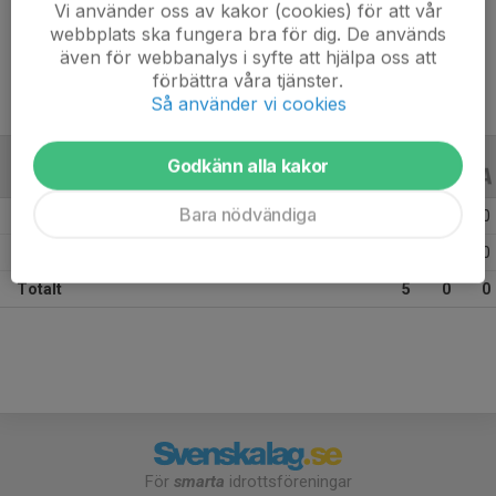
Vi använder oss av kakor (cookies) för att vår
Ålder
11 år
webbplats ska fungera bra för dig. De används
även för webbanalys i syfte att hjälpa oss att
förbättra våra tjänster.
Så använder vi cookies
Godkänn alla kakor
ALLA SERIER
ALLA ÅR
Bara nödvändiga
Säsongen 25/26
2
0
0
Säsongen 24/25
3
0
0
Totalt
5
0
0
För
smarta
idrottsföreningar