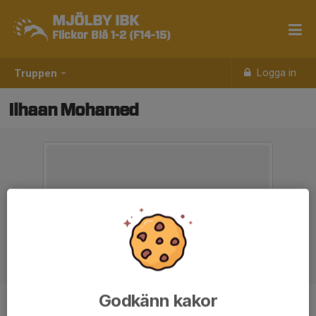
MJÖLBY IBK
Flickor Blå 1-2 (F14-15)
Logga in
Truppen
Ilhaan Mohamed
Godkänn kakor
Position
-