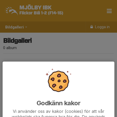
MJÖLBY IBK
Flickor Blå 1-2 (F14-15)
Logga in
Bildgalleri
Bildgalleri
0 album
Inga album skapade
Godkänn kakor
Vi använder oss av kakor (cookies) för att vår
webbplats ska fungera bra för dig. De används