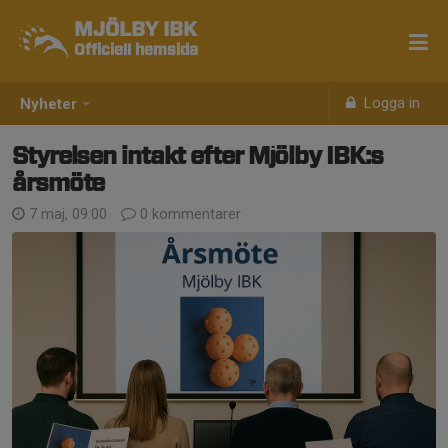
MJÖLBY IBK
Officiell hemsida
Logga in
Nyheter
Styrelsen intakt efter Mjölby IBK:s
årsmöte
7 maj, 09:00
0 kommentarer