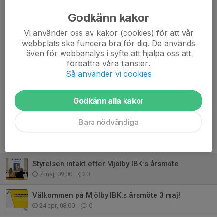
Elin Leidstedt, suppleant
Godkänn kakor
Vill du engagera dig mer? Tveka inte att
kontakta oss
Vi använder oss av kakor (cookies) för att vår
Dela nyhet
webbplats ska fungera bra för dig. De används
även för webbanalys i syfte att hjälpa oss att
förbättra våra tjänster.
Så använder vi cookies
Kommentarer
Godkänn alla kakor
Bara nödvändiga
Tidigare nyheter
Styrelsen intakt efter Mjölby IBK:s årsmöte
7 maj, 09:00
0
Välkommen på Mjölby IBK:s årsmöte 3 maj!
24 apr, 08:00
0