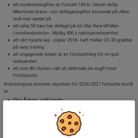
att medlemsavgiften är fortsatt 100 kr. Utöver detta
tillkommer licens- och deltagaravgifter beroende på vilken
nivå man spelar på.
att cirka 50 barn har deltagit på ett eller flera tillfällen
i
Innebandyskolan -
Mjölby IBK:s nybörjarverksamhet.
att vårt nyaste lag - pojkar 2018- haft mellan 25-30 grabbar
på varje träning.
att engagerade ledare är en förutsättning för en god
verksamhet
att över 80 stycken valt att delbetala sin avgift med
Fritidskortet.
Avslutningsvis kommer styrelsen för 2026/2027 fortsätta bestå
av:
Elina Åsberg, ordförande
Göran Karlsson, kassör
Kristofer Karlsson, sekreterare
Caroline Gårdh, ledamot
Eric Sundström, ledamot
Malin Hellman, ledamot