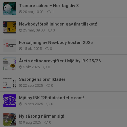
Tränare sökes – Herrlag div 3
20 apr, 10:03
1
Newbodyförsäljningen gav fint tillskott!
25 mar, 09:00
0
Försäljning av Newbody hösten 2025
15 okt 2025
0
Årets deltagaravgifter i Mjölby IBK 25/26
5 okt 2025
0
Säsongens profilkläder
22 sep 2025
0
Mjölby IBK 🩷Fritidskortet = sant!
19 sep 2025
0
Ny säsong närmar sig!
9 aug 2025
0