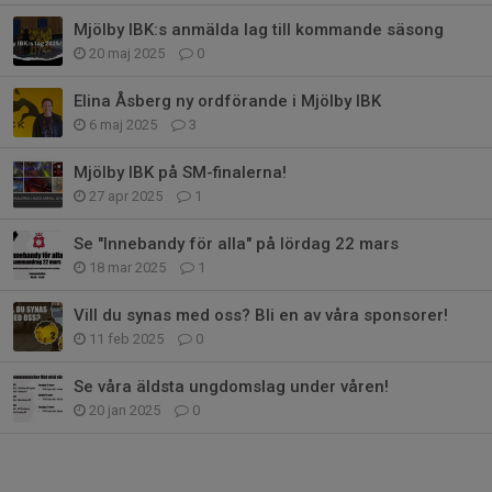
Mjölby IBK:s anmälda lag till kommande säsong
20 maj 2025
0
Elina Åsberg ny ordförande i Mjölby IBK
6 maj 2025
3
Mjölby IBK på SM-finalerna!
27 apr 2025
1
Se "Innebandy för alla" på lördag 22 mars
18 mar 2025
1
Vill du synas med oss? Bli en av våra sponsorer!
11 feb 2025
0
Se våra äldsta ungdomslag under våren!
20 jan 2025
0