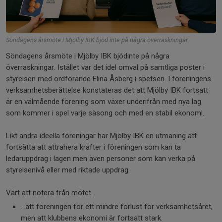
Söndagens årsmöte i Mjölby IBK bjöd inte på några överraskningar.
Söndagens årsmöte i Mjölby IBK bjödinte på några
överraskningar. Istället var det idel omval på samtliga poster i
styrelsen med ordförande Elina Åsberg i spetsen. I föreningens
verksamhetsberättelse konstateras det att Mjölby IBK fortsatt
är en välmående förening som växer underifrån med nya lag
som kommer i spel varje säsong och med en stabil ekonomi.
Likt andra ideella föreningar har Mjölby IBK en utmaning att
fortsätta att attrahera krafter i föreningen som kan ta
ledaruppdrag i lagen men även personer som kan verka på
styrelsenivå eller med riktade uppdrag.
Värt att notera från mötet...
...att föreningen för ett mindre förlust för verksamhetsåret,
men att klubbens ekonomi är fortsatt stark.