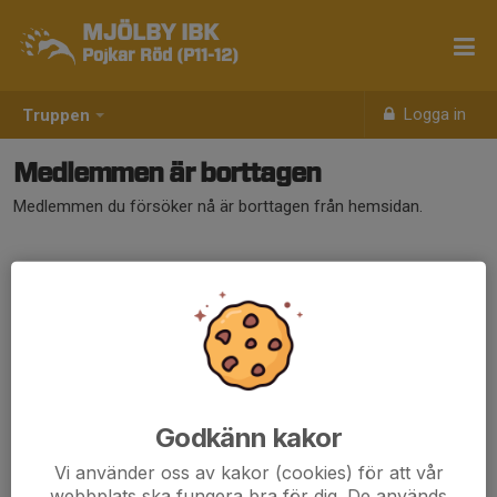
MJÖLBY IBK
Pojkar Röd (P11-12)
Logga in
Truppen
Medlemmen är borttagen
Medlemmen du försöker nå är borttagen från hemsidan.
Godkänn kakor
Vi använder oss av kakor (cookies) för att vår
webbplats ska fungera bra för dig. De används