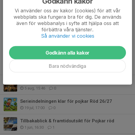
Godkänn kakor
Dela nyhet
Vi använder oss av kakor (cookies) för att vår
webbplats ska fungera bra för dig. De används
även för webbanalys i syfte att hjälpa oss att
förbättra våra tjänster.
Kommentarer
Så använder vi cookies
Godkänn alla kakor
Bara nödvändiga
Tidigare nyheter
Start med fysträning tisdag, 11 augusti, 18:00
5 aug, 15:46
0
Serieindelningen klar för pojkar Röd 26/27
19 jul, 17:00
0
Tillbakablick & framtidsutsikt för Pojkar röd
1 jun, 16:30
1