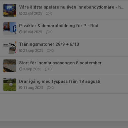
Våra äldsta spelare nu även innebandydomare - hur funkar det?
22 okt 2025
0
P-vakter & domarutbildning för P - Röd
16 okt 2025
0
Träningsmatcher 28/9 + 6/10
21 sep 2025
0
Start för inomhussäsongen 8 september
3 sep 2025
0
Drar igång med fyspass från 18 augusti
11 aug 2025
0