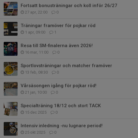
Fortsatt bonusträningar och koll inför 26/27
27 apr, 22:00
0
Träningar framöver för pojkar röd
1 apr, 09:00
1
Resa till SM-finalerna även 2026!
16 mar, 11:00
0
Sportlovsträningar och matcher framöver
13 feb, 08:30
0
Vårsäsongen igång för pojkar röd!
21 jan, 10:00
0
Specialträning 18/12 och stort TACK
15 dec 2025
0
Intensiv inledning -nu lugnare period!
25 okt 2025
0