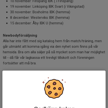
10 november: Finspång IBK ( i Finspång)
19 november: Linköping IBK Svart (i Vikingstad)
30 november: Boxholms IBK (hemma)
8 december: Westerviks IBK (hemma)
15 december: Åby IBK U (hemma)
Newbodyförsäljning
Alla har inte fått med sig katalog hem från match/träning, men
går utmärkt att komma igång via den nyhet som finns på vår
hemsida. Bra om alla säljer på så mycket som man har möjlighet
till - då får vår lagkassa ett trevligt tillskott och föreningen
fortsätter att må bra.
SM-finalerna 2025
Den lyckade Newbodyförsäljningen gjorde att vi kunde
subventionera resan till SM-finalerna på dåvarande Friends
Arena i våras. Den här säsongen kommer SM-finalerna att
spelas 26 april, nu i Avicii Arena som då kommer vara
nyrenoverad. Vi jobbar för en liknande resa även dit!