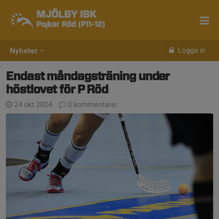
MJÖLBY IBK
Pojkar Röd (P11-12)
Logga in
Nyheter
Endast måndagsträning under
höstlovet för P Röd
24 okt 2024
0 kommentarer