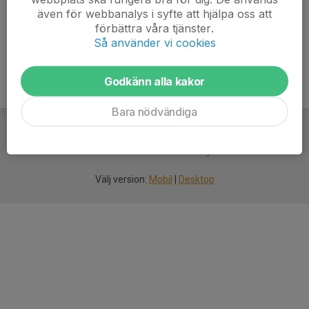
även för webbanalys i syfte att hjälpa oss att
Ålder
8 år
förbättra våra tjänster.
Så använder vi cookies
Godkänn alla kakor
Bara nödvändiga
För
smarta
idrottsföreningar
Välj version:
Mobil
|
Desktop