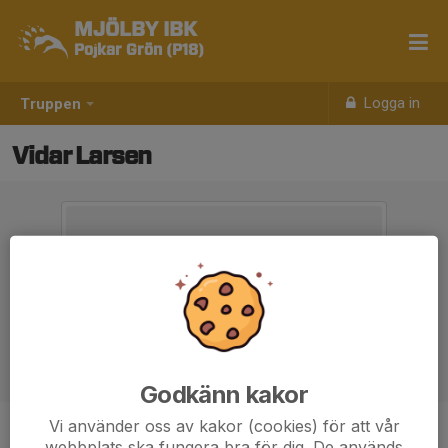
MJÖLBY IBK
Pojkar Grön (P18)
Logga in
Truppen
Vidar Larsen
Godkänn kakor
Vi använder oss av kakor (cookies) för att vår
Position
-
webbplats ska fungera bra för dig. De används