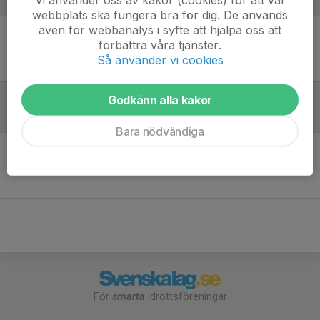
Laguppställning
webbplats ska fungera bra för dig. De används
även för webbanalys i syfte att hjälpa oss att
förbättra våra tjänster.
Ingen uppställning ifylld
Så använder vi cookies
Godkänn alla kakor
Referat
Bara nödvändiga
Inget referat skrivet
För
smarta
idrottsföreningar