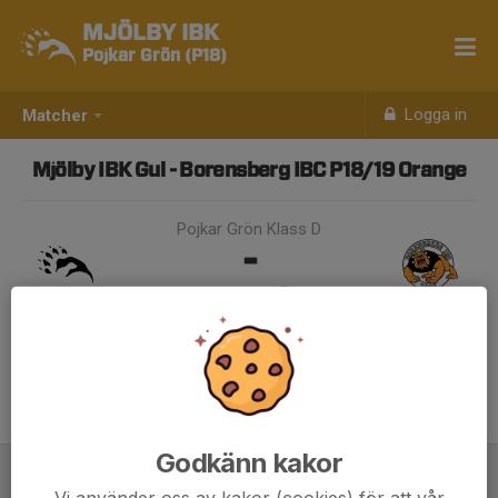
MJÖLBY IBK
Pojkar Grön (P18)
Logga in
Matcher
Mjölby IBK Gul - Borensberg IBC P18/19 Orange
Pojkar Grön Klass D
-
8 nov 2025, 09:30, Åby Arena
Samling 08:30
Godkänn kakor
Vi använder oss av kakor (cookies) för att vår