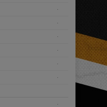
-
-
-
-
-
-
-