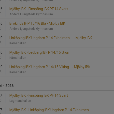
16
Mjölby IBK - Finspång IBK PF 14 Svart
0
Anders Ljungsteds Gymnasium
16
Brokinds IF P 15/16 Blå - Mjölby IBK
0
Anders Ljungsteds Gymnasium
30
Linköping IBK Ungdom P 14 Ekholmen ... - Mjölby IBK
5
Kärnahallen
30
Mjölby IBK - Ledberg IBF P 14/15 Grön
0
Kärnahallen
30
Linköping IBK Ungdom P 14/15 Viking... - Mjölby IBK
5
Kärnahallen
i - 2026
17
Mjölby IBK - Finspång IBK PF 14 Svart
0
Lagmanshallen
17
Mjölby IBK - Linköping IBK Ungdom P 14 Ekholmen ...