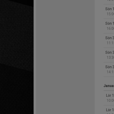
Sön 
15:0
Sön 
16:0
Sön 
11:1
Sön 
13:3
Sön 
14:1
Januar
Lör 
10:0
Lör 