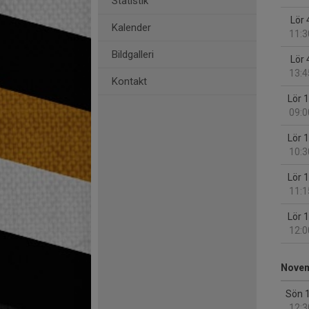
Statistik
Lör 
Kalender
11:3
Bildgalleri
Lör 
13:4
Kontakt
Lör 
09:0
Lör 
10:3
Lör 
11:1
Lör 
12:0
Nove
Sön 
12:3