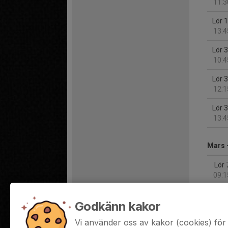
11:3
Lör 
13:4
Lör 
10:4
Lör 
12:1
Lör 
13:4
Mars 
Lör 
09:1
Lör 
Godkänn kakor
11:3
Vi använder oss av kakor (cookies) för 
Lör 