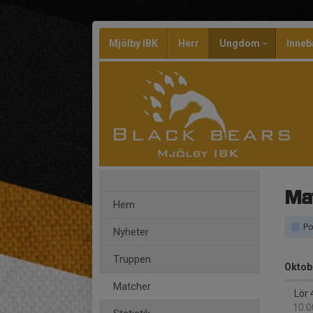
Mjölby IBK
Herr
Ungdom
Inneb
Ma
Hem
Po
Nyheter
Truppen
Oktob
Matcher
Lör 
10:0