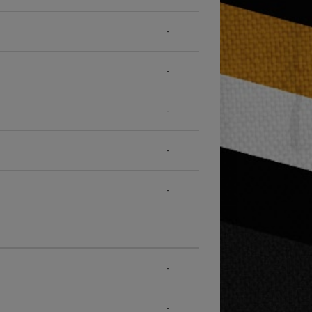
-
-
-
-
-
-
-