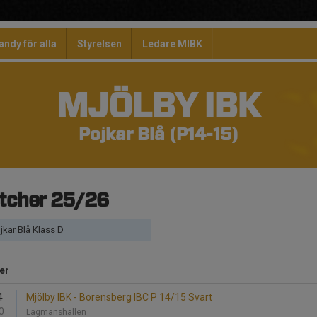
andy för alla
Styrelsen
Ledare MIBK
MJÖLBY IBK
Pojkar Blå (P14-15)
tcher 25/26
jkar Blå Klass D
er
4
Mjölby IBK - Borensberg IBC P 14/15 Svart
0
Lagmanshallen