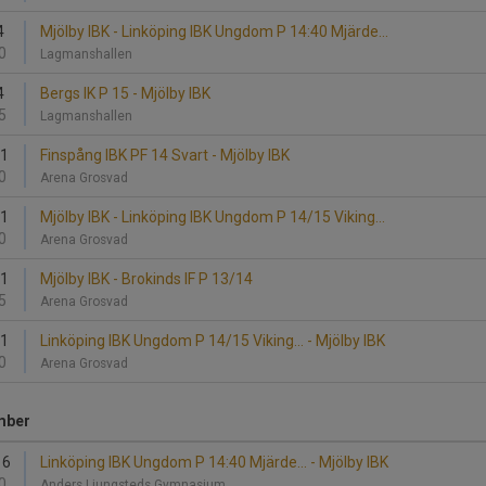
4
Mjölby IBK - Linköping IBK Ungdom P 14:40 Mjärde...
0
Lagmanshallen
4
Bergs IK P 15 - Mjölby IBK
5
Lagmanshallen
11
Finspång IBK PF 14 Svart - Mjölby IBK
0
Arena Grosvad
11
Mjölby IBK - Linköping IBK Ungdom P 14/15 Viking...
0
Arena Grosvad
11
Mjölby IBK - Brokinds IF P 13/14
5
Arena Grosvad
11
Linköping IBK Ungdom P 14/15 Viking... - Mjölby IBK
0
Arena Grosvad
mber
16
Linköping IBK Ungdom P 14:40 Mjärde... - Mjölby IBK
0
Anders Ljungsteds Gymnasium