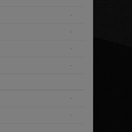
-
-
-
-
-
-