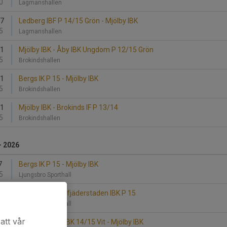
0
Lagmanshallen
17
Ledberg IBF P 14/15 Grön - Mjölby IBK
5
Lagmanshallen
31
Mjölby IBK - Åby IBK Ungdom P 12/15 Grön
5
Brokindshallen
31
Bergs IK P 15 - Mjölby IBK
5
Brokindshallen
31
Mjölby IBK - Brokinds IF P 13/14
5
Brokindshallen
- 2026
7
Bergs IK P 15 - Mjölby IBK
5
Ljungsbro Sporthall
7
Mjölby IBK - Solfjäderstaden IBK P 15
0
Ljungsbro Sporthall
att vår
7
Söderköpings IBK 14/15 Vit - Mjölby IBK