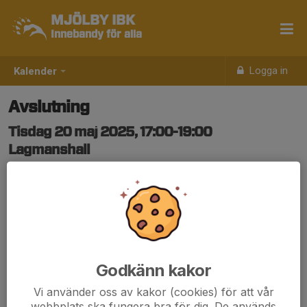
MJÖLBY IBK
Innebandy för alla
Logga in
Kalender
Avslutning
Tisdag 20 maj 2025, 17:00-19:00
Lagmanshall
Samling: 17:00
Godkänn kakor
Vi använder oss av kakor (cookies) för att vår
webbplats ska fungera bra för dig. De används